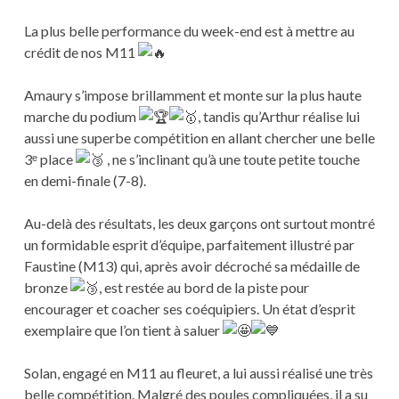
La plus belle performance du week-end est à mettre au
crédit de nos M11
Amaury s’impose brillamment et monte sur la plus haute
marche du podium
, tandis qu’Arthur réalise lui
aussi une superbe compétition en allant chercher une belle
3ᵉ place
, ne s’inclinant qu’à une toute petite touche
en demi-finale (7-8).
Au-delà des résultats, les deux garçons ont surtout montré
un formidable esprit d’équipe, parfaitement illustré par
Faustine (M13) qui, après avoir décroché sa médaille de
bronze
, est restée au bord de la piste pour
encourager et coacher ses coéquipiers. Un état d’esprit
exemplaire que l’on tient à saluer
Solan, engagé en M11 au fleuret, a lui aussi réalisé une très
belle compétition. Malgré des poules compliquées, il a su