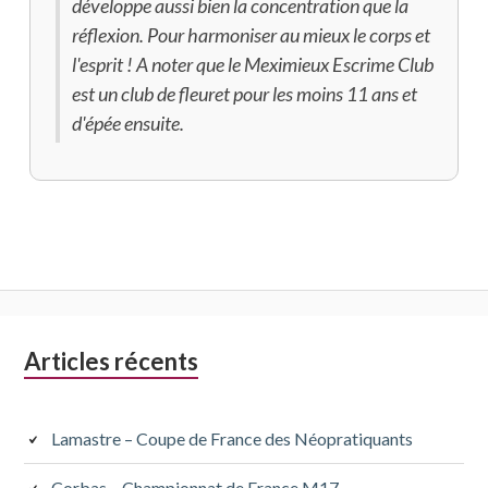
développe aussi bien la concentration que la
réflexion. Pour harmoniser au mieux le corps et
l'esprit ! A noter que le Meximieux Escrime Club
est un club de fleuret pour les moins 11 ans et
d'épée ensuite.
Colonne
Articles récents
latérale
subsidiaire
Lamastre – Coupe de France des Néopratiquants
Corbas – Championnat de France M17