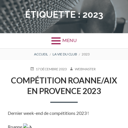
Aller
au
ÉTIQUETTE :
2023
contenu
MENU
FIL
ACCUEIL
LA VIE DU CLUB
2023
D'ARIANE
PUBLIÉ
AUTEUR
17 DÉCEMBRE 2023
WEBMASTER
LE
COMPÉTITION ROANNE/AIX
EN PROVENCE 2023
Dernier week-end de compétitions 2023 !
Roanne