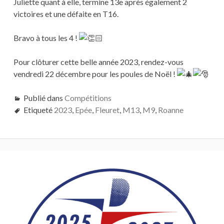
Juliette quant à elle, termine 13e après également 2
victoires et une défaite en T16.
Bravo à tous les 4 !
Pour clôturer cette belle année 2023, rendez-vous
vendredi 22 décembre pour les poules de Noël !
Publié dans
Compétitions
Etiqueté
2023
,
Epée
,
Fleuret
,
M13
,
M9
,
Roanne
Barre
latérale
principale