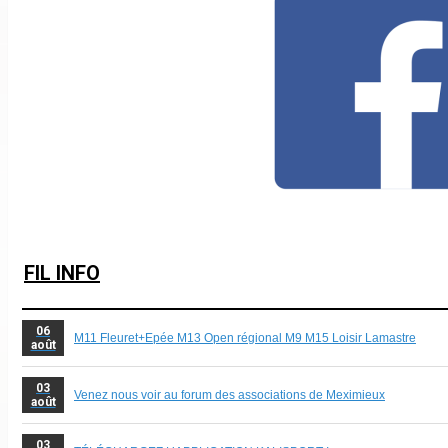
FIL INFO
06
M11 Fleuret+Epée M13 Open régional M9 M15 Loisir Lamastre
août
03
Venez nous voir au forum des associations de Meximieux
août
03