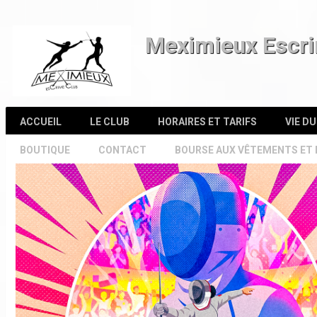
Meximieux Escr
ACCUEIL
LE CLUB
HORAIRES ET TARIFS
VIE D
BOUTIQUE
CONTACT
BOURSE AUX VÊTEMENTS ET 