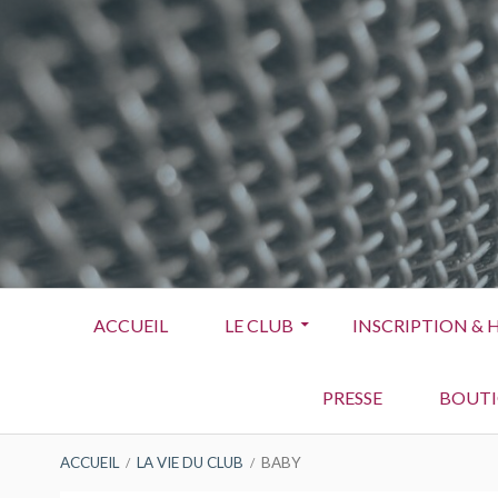
Aller
au
contenu
Menu
ACCUEIL
LE CLUB
INSCRIPTION & 
principal
PRESSE
BOUT
FIL
ACCUEIL
LA VIE DU CLUB
BABY