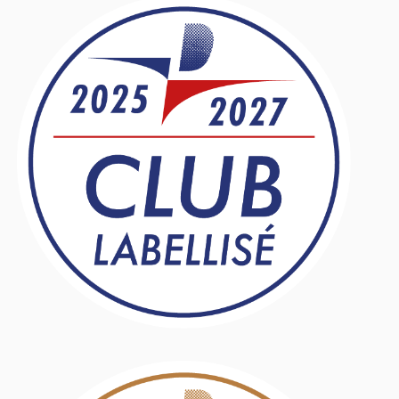
Barre
latérale
principale