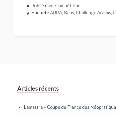
Publié dans
Compétitions
Etiqueté
AURA
,
Baby
,
Challenge Aramis
,
C
Colonne
Articles récents
latérale
Lamastre – Coupe de France des Néopratiqua
subsidiaire