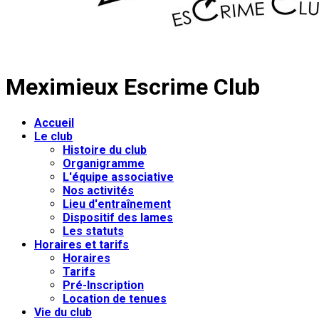
Meximieux Escrime Club
Accueil
Le club
Histoire du club
Organigramme
L'équipe associative
Nos activités
Lieu d'entraînement
Dispositif des lames
Les statuts
Horaires et tarifs
Horaires
Tarifs
Pré-Inscription
Location de tenues
Vie du club